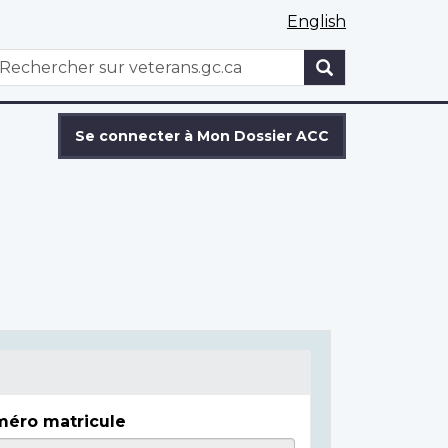
English
WxT
echercher
Search
form
Se connecter à Mon Dossier ACC
éro matricule