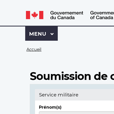
WxT
WxT
Language
Language
switcher
switcher
Se
Menu
MENU
PRINCIPAL
connecter
à
Vous
Mon
Accueil
êtes
Dossier
ici
ACC
Soumission de c
Service militaire
Prénom(s)