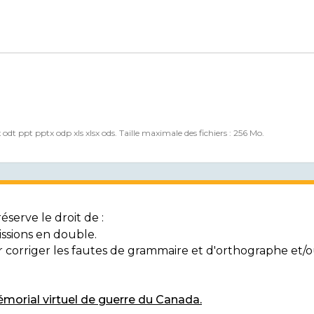
x odt ppt pptx odp xls xlsx ods. Taille maximale des fichiers : 256 Mo.
serve le droit de :
ssions en double.
ur corriger les fautes de grammaire et d'orthographe et
morial virtuel de guerre du Canada.