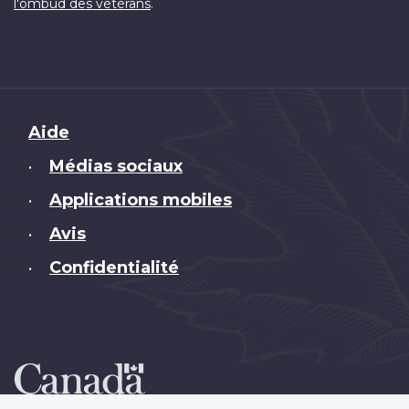
.
l'ombud des vétérans
Brand
Aide
Médias sociaux
•
Applications mobiles
•
Avis
•
Confidentialité
•