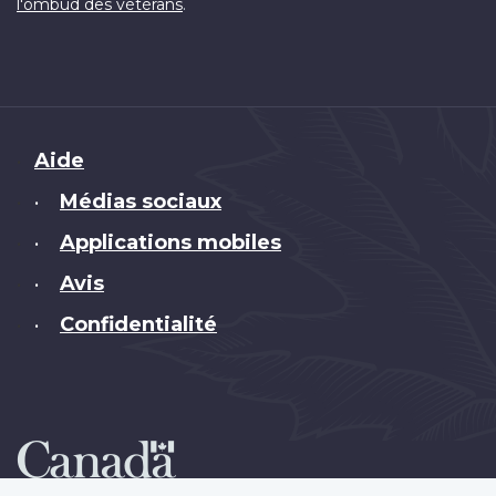
.
l'ombud des vétérans
Brand
Aide
Médias sociaux
•
Applications mobiles
•
Avis
•
Confidentialité
•