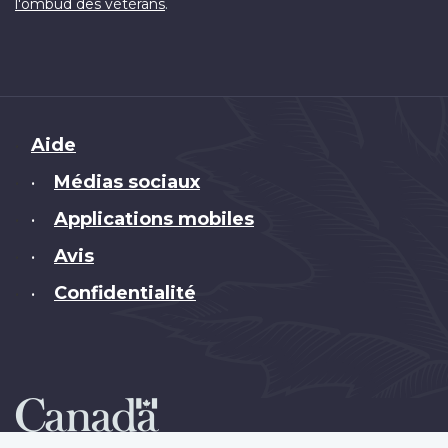
.
l'ombud des vétérans
Brand
Aide
Médias sociaux
•
Applications mobiles
•
Avis
•
Confidentialité
•