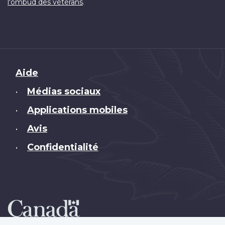
.
l'ombud des vétérans
Brand
Aide
Médias sociaux
•
Applications mobiles
•
Avis
•
Confidentialité
•