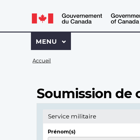
WxT
WxT
Language
Language
switcher
switcher
Se
Menu
MENU
PRINCIPAL
connecter
à
Vous
Mon
Accueil
êtes
Dossier
ici
ACC
Soumission de c
Service militaire
Prénom(s)