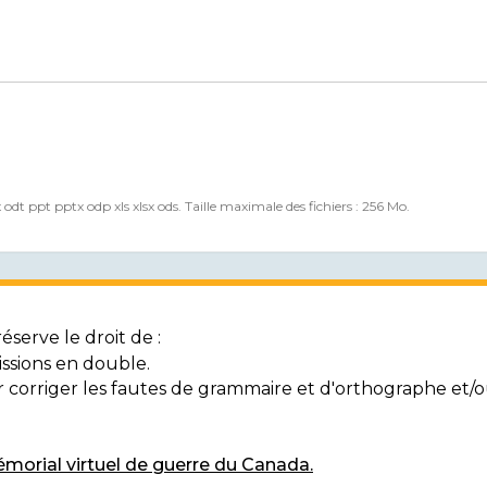
x odt ppt pptx odp xls xlsx ods. Taille maximale des fichiers : 256 Mo.
serve le droit de :
ssions en double.
ur corriger les fautes de grammaire et d'orthographe et
morial virtuel de guerre du Canada.