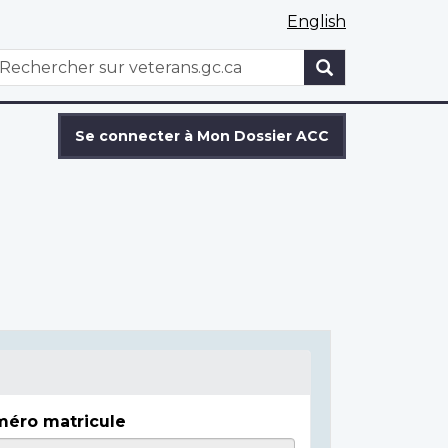
English
WxT
echercher
Search
form
Se connecter à Mon Dossier ACC
éro matricule