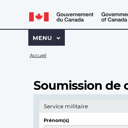
WxT
WxT
Language
Language
switcher
switcher
Se
Menu
MENU
PRINCIPAL
connecter
à
Vous
Mon
Accueil
êtes
Dossier
ici
ACC
Soumission de c
Service militaire
Prénom(s)