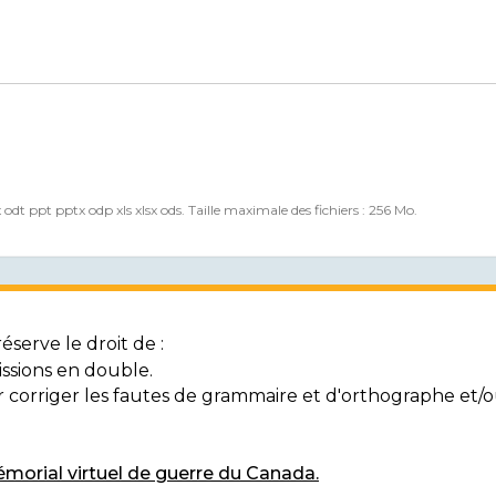
x odt ppt pptx odp xls xlsx ods. Taille maximale des fichiers : 256 Mo.
serve le droit de :
ssions en double.
ur corriger les fautes de grammaire et d'orthographe et
morial virtuel de guerre du Canada.