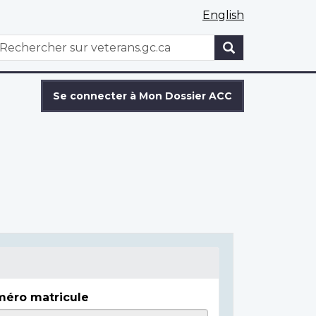
English
WxT
echercher
Search
form
Se connecter à Mon Dossier ACC
éro matricule