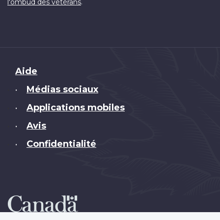
.
l'ombud des vétérans
Brand
Aide
Médias sociaux
•
Applications mobiles
•
Avis
•
Confidentialité
•