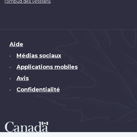
.
l'ombud des vétérans
Brand
Aide
Médias sociaux
•
Applications mobiles
•
Avis
•
Confidentialité
•