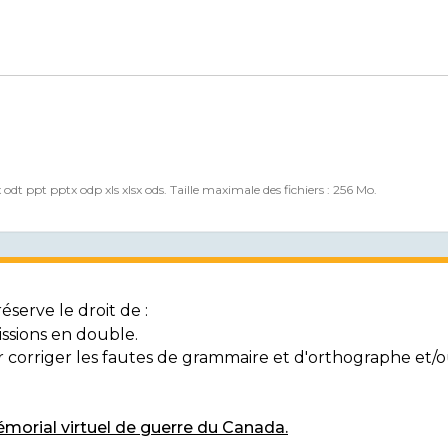
x odt ppt pptx odp xls xlsx ods. Taille maximale des fichiers : 256 Mo.
serve le droit de :
ssions en double.
ur corriger les fautes de grammaire et d'orthographe et
morial virtuel de guerre du Canada.