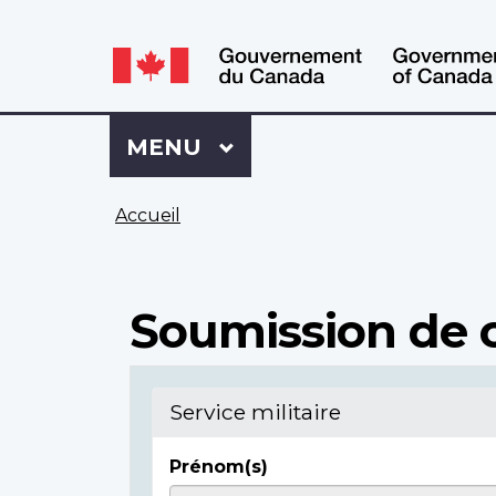
WxT
WxT
Language
Language
switcher
switcher
Se
Menu
MENU
PRINCIPAL
connecter
à
Vous
Mon
Accueil
êtes
Dossier
ici
ACC
Soumission de c
Service militaire
Prénom(s)