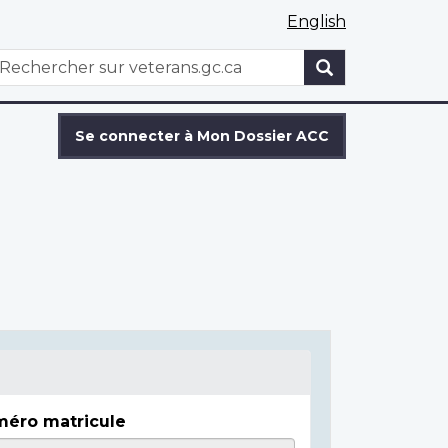
English
WxT
echercher
Search
form
Se connecter à Mon Dossier ACC
éro matricule