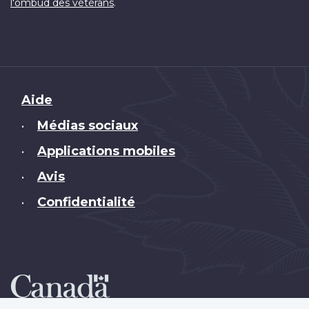
.
l'ombud des vétérans
Brand
Aide
Médias sociaux
•
Applications mobiles
•
Avis
•
Confidentialité
•