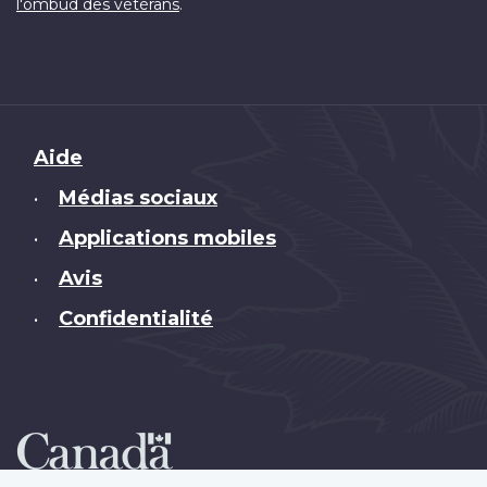
.
l'ombud des vétérans
Brand
Aide
Médias sociaux
•
Applications mobiles
•
Avis
•
Confidentialité
•