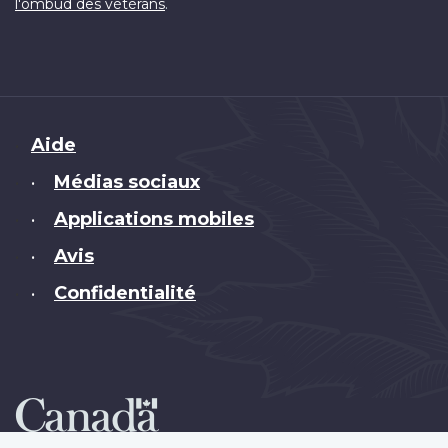
.
l'ombud des vétérans
Brand
Aide
Médias sociaux
•
Applications mobiles
•
Avis
•
Confidentialité
•