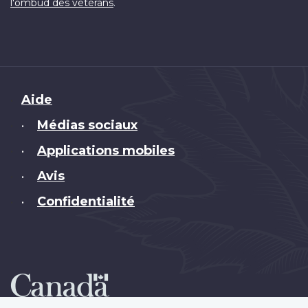
.
l'ombud des vétérans
Brand
Aide
Médias sociaux
•
Applications mobiles
•
Avis
•
Confidentialité
•