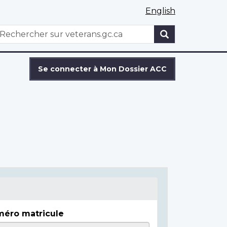
English
WxT
echercher
Search
form
Se connecter à Mon Dossier ACC
éro matricule