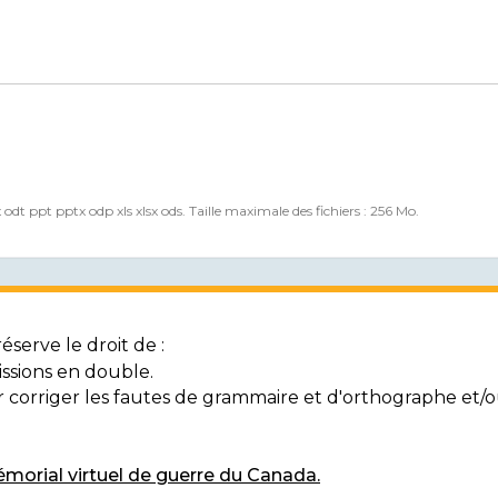
x odt ppt pptx odp xls xlsx ods. Taille maximale des fichiers : 256 Mo.
serve le droit de :
ssions en double.
ur corriger les fautes de grammaire et d'orthographe et
morial virtuel de guerre du Canada.