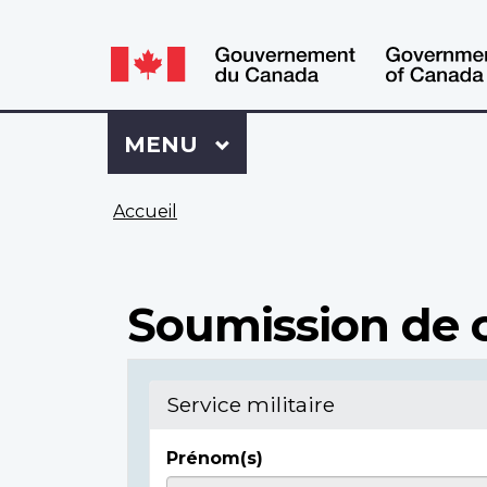
WxT
WxT
Language
Language
switcher
switcher
Se
Menu
MENU
PRINCIPAL
connecter
à
Vous
Mon
Accueil
êtes
Dossier
ici
ACC
Soumission de c
Service militaire
Prénom(s)