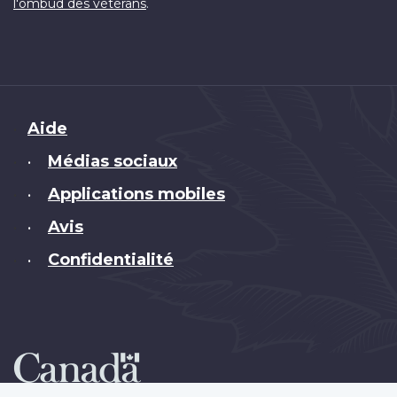
.
l'ombud des vétérans
Brand
Aide
Médias sociaux
•
Applications mobiles
•
Avis
•
Confidentialité
•