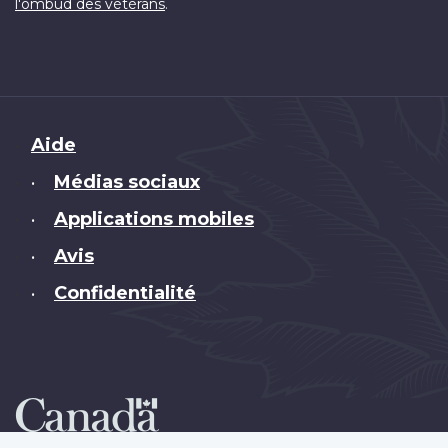
.
l'ombud des vétérans
Brand
Aide
Médias sociaux
•
Applications mobiles
•
Avis
•
Confidentialité
•