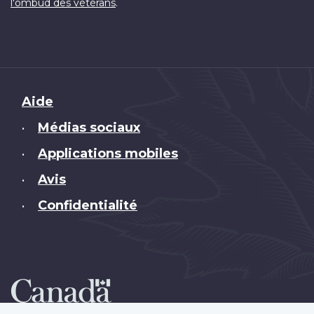
.
l'ombud des vétérans
Brand
Aide
Médias sociaux
•
Applications mobiles
•
Avis
•
Confidentialité
•