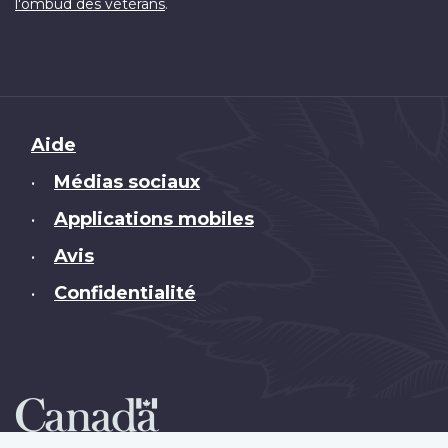
.
l'ombud des vétérans
Brand
Aide
Médias sociaux
•
Applications mobiles
•
Avis
•
Confidentialité
•