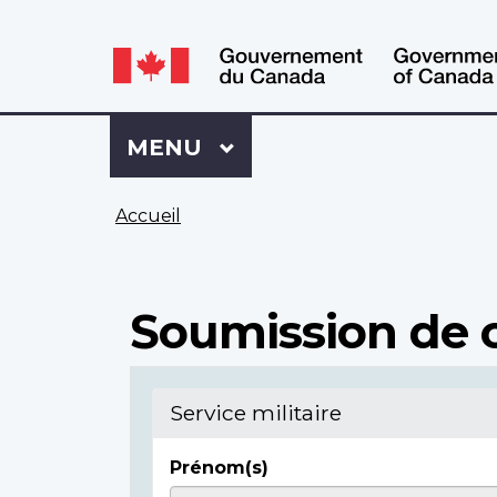
WxT
WxT
Language
Language
switcher
switcher
Se
Menu
MENU
PRINCIPAL
connecter
à
Vous
Mon
Accueil
êtes
Dossier
ici
ACC
Soumission de c
Service militaire
Prénom(s)