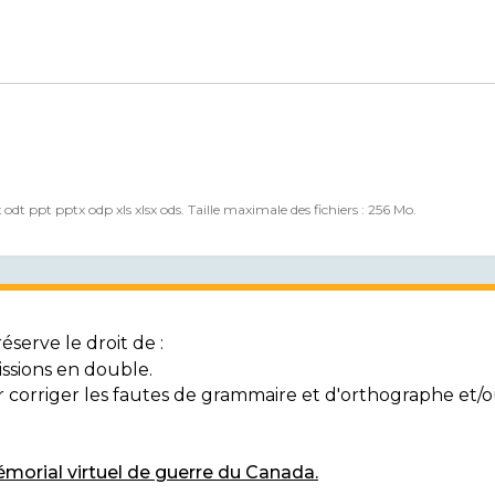
x odt ppt pptx odp xls xlsx ods. Taille maximale des fichiers : 256 Mo.
serve le droit de :
ssions en double.
ur corriger les fautes de grammaire et d'orthographe et
morial virtuel de guerre du Canada.