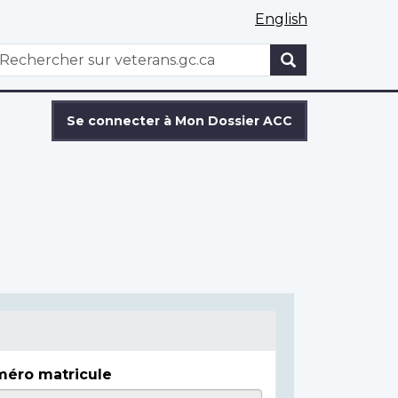
English
WxT
echercher
Search
form
Se connecter à Mon Dossier ACC
éro matricule