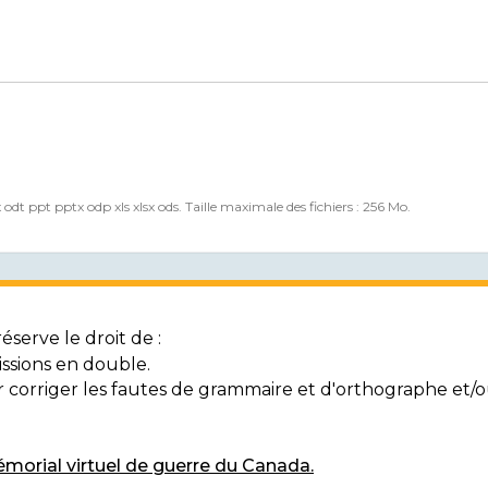
x odt ppt pptx odp xls xlsx ods. Taille maximale des fichiers : 256 Mo.
serve le droit de :
ssions en double.
ur corriger les fautes de grammaire et d'orthographe et
morial virtuel de guerre du Canada.