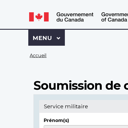
WxT
WxT
Language
Language
switcher
switcher
Se
Menu
MENU
PRINCIPAL
connecter
à
Vous
Mon
Accueil
êtes
Dossier
ici
ACC
Soumission de c
Service militaire
Prénom(s)