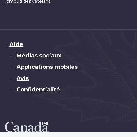
.
l'ombud des vétérans
Brand
Aide
Médias sociaux
•
Applications mobiles
•
Avis
•
Confidentialité
•