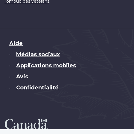
.
l'ombud des vétérans
Brand
Aide
Médias sociaux
•
Applications mobiles
•
Avis
•
Confidentialité
•