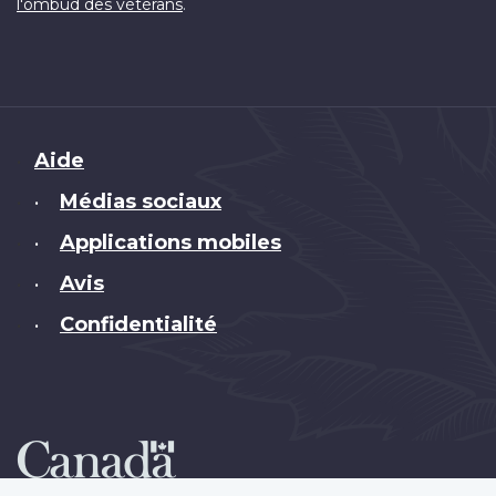
.
l'ombud des vétérans
Brand
Aide
Médias sociaux
•
Applications mobiles
•
Avis
•
Confidentialité
•