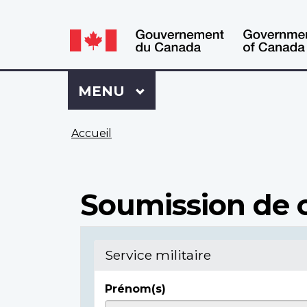
WxT
WxT
Language
Language
switcher
switcher
Se
Menu
MENU
PRINCIPAL
connecter
à
Vous
Mon
Accueil
êtes
Dossier
ici
ACC
Soumission de c
Service militaire
Prénom(s)