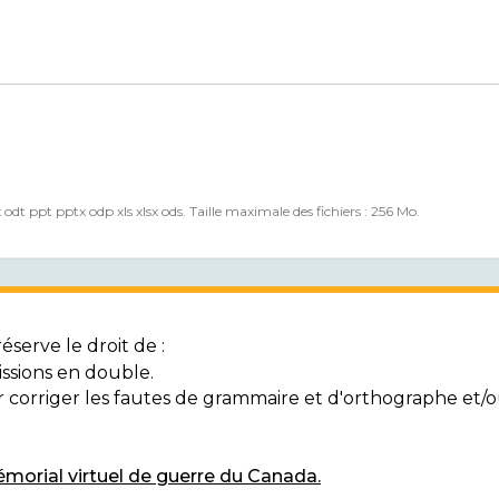
x odt ppt pptx odp xls xlsx ods. Taille maximale des fichiers : 256 Mo.
serve le droit de :
ssions en double.
ur corriger les fautes de grammaire et d'orthographe et
morial virtuel de guerre du Canada.