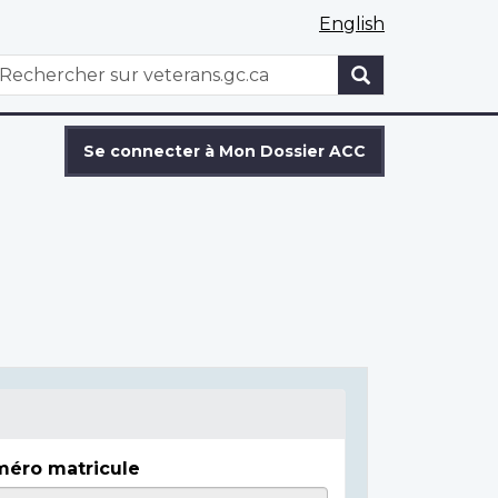
English
WxT
echercher
Search
form
Se connecter à Mon Dossier ACC
éro matricule