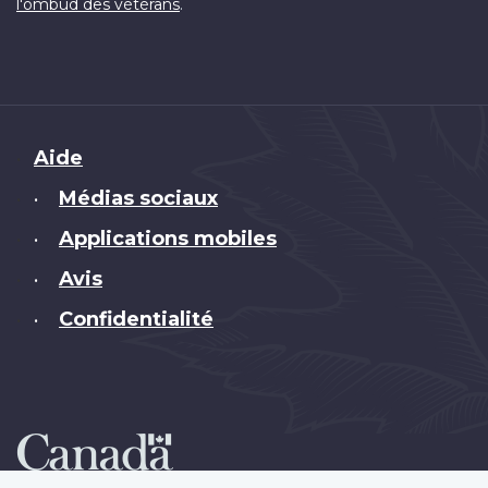
.
l'ombud des vétérans
Brand
Aide
Médias sociaux
•
Applications mobiles
•
Avis
•
Confidentialité
•