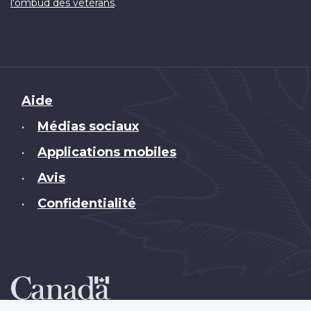
.
l'ombud des vétérans
Brand
Aide
Médias sociaux
•
Applications mobiles
•
Avis
•
Confidentialité
•