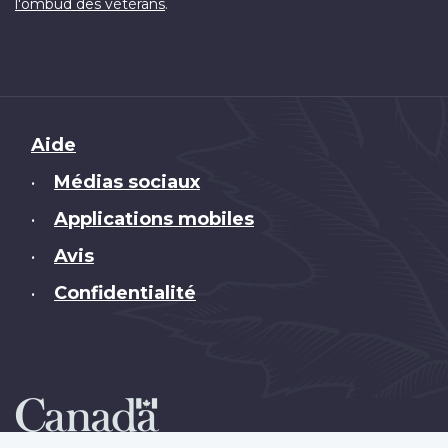
.
l'ombud des vétérans
Brand
Aide
Médias sociaux
•
Applications mobiles
•
Avis
•
Confidentialité
•