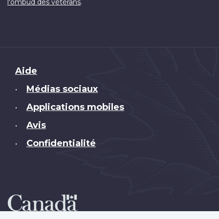
.
l'ombud des vétérans
Brand
Aide
Médias sociaux
•
Applications mobiles
•
Avis
•
Confidentialité
•