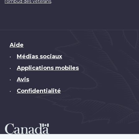
.
l'ombud des vétérans
Brand
Aide
Médias sociaux
•
Applications mobiles
•
Avis
•
Confidentialité
•