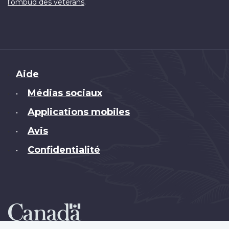
.
l'ombud des vétérans
Brand
Aide
Médias sociaux
•
Applications mobiles
•
Avis
•
Confidentialité
•