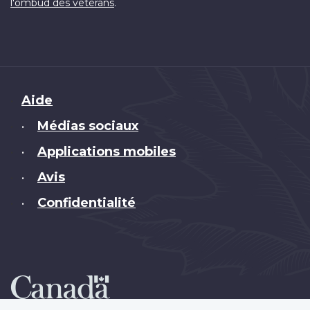
.
l'ombud des vétérans
Brand
Aide
Médias sociaux
•
Applications mobiles
•
Avis
•
Confidentialité
•