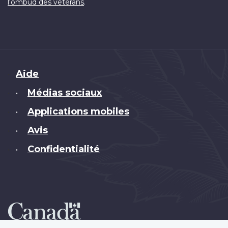
.
l'ombud des vétérans
Brand
Aide
Médias sociaux
•
Applications mobiles
•
Avis
•
Confidentialité
•