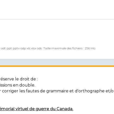
x odt ppt pptx odp xls xlsx ods. Taille maximale des fichiers : 256 Mo.
serve le droit de :
ssions en double.
ur corriger les fautes de grammaire et d'orthographe et
morial virtuel de guerre du Canada.