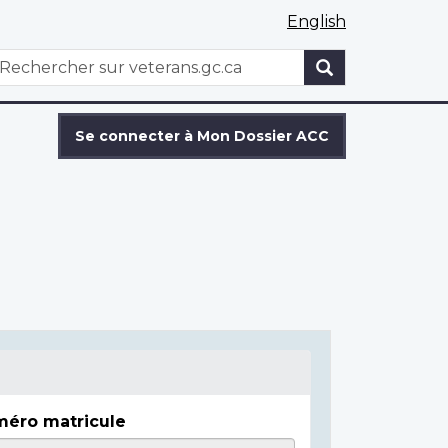
English
WxT
echercher
Search
form
Se connecter à Mon Dossier ACC
éro matricule