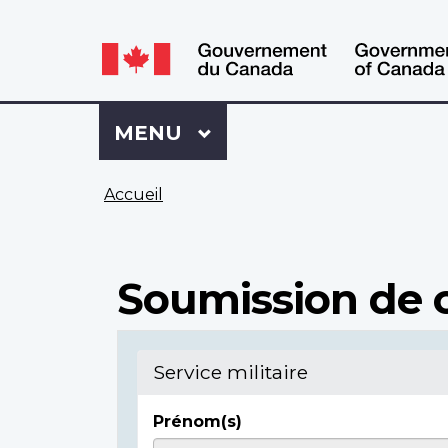
WxT
WxT
Language
Language
switcher
switcher
Se
Menu
MENU
PRINCIPAL
connecter
à
Vous
Mon
Accueil
êtes
Dossier
ici
ACC
Soumission de c
Service militaire
Prénom(s)