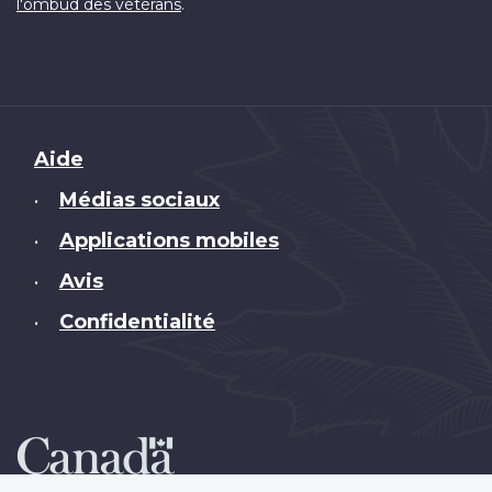
.
l'ombud des vétérans
Brand
Aide
Médias sociaux
•
Applications mobiles
•
Avis
•
Confidentialité
•