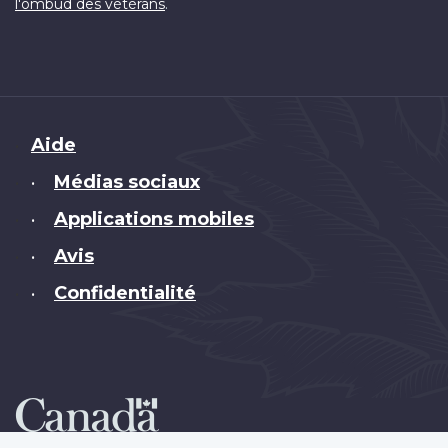
.
l'ombud des vétérans
Brand
Aide
Médias sociaux
•
Applications mobiles
•
Avis
•
Confidentialité
•