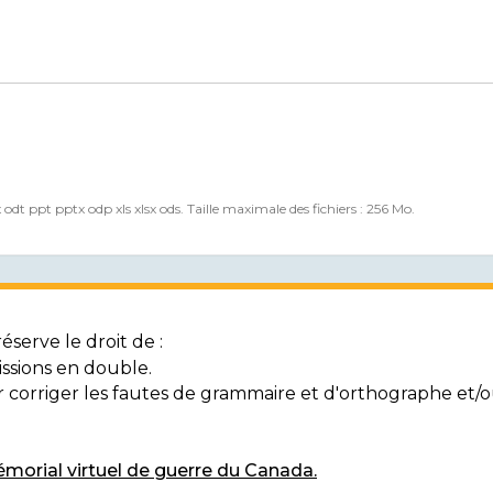
x odt ppt pptx odp xls xlsx ods. Taille maximale des fichiers : 256 Mo.
serve le droit de :
ssions en double.
ur corriger les fautes de grammaire et d'orthographe et
morial virtuel de guerre du Canada.