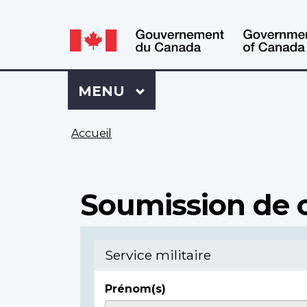
WxT
WxT
Language
Language
switcher
switcher
Se
Menu
MENU
PRINCIPAL
connecter
à
Vous
Mon
Accueil
êtes
Dossier
ici
ACC
Soumission de c
Service militaire
Prénom(s)