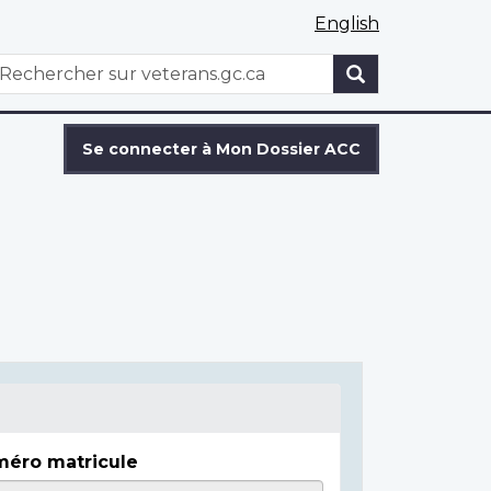
English
WxT
echercher
Search
form
Se connecter à Mon Dossier ACC
éro matricule