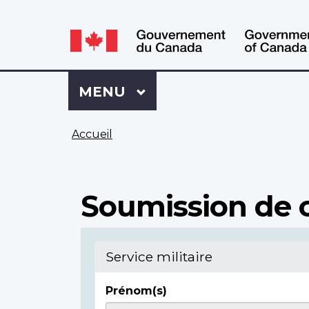
WxT
WxT
Language
Language
switcher
switcher
Se
Menu
MENU
PRINCIPAL
connecter
à
Vous
Mon
Accueil
êtes
Dossier
ici
ACC
Soumission de c
Service militaire
Prénom(s)