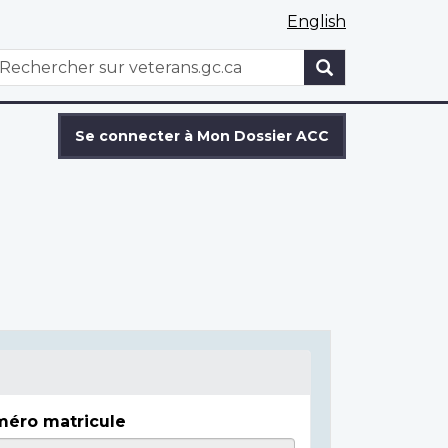
English
WxT
echercher
Search
form
Se connecter à Mon Dossier ACC
éro matricule