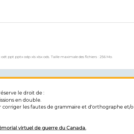
x odt ppt pptx odp xls xlsx ods. Taille maximale des fichiers : 256 Mo.
serve le droit de :
ssions en double.
ur corriger les fautes de grammaire et d'orthographe et
morial virtuel de guerre du Canada.