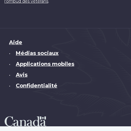
.
l'ombud des vétérans
Brand
Aide
Médias sociaux
•
Applications mobiles
•
Avis
•
Confidentialité
•