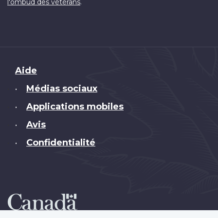
.
l'ombud des vétérans
Brand
Aide
Médias sociaux
•
Applications mobiles
•
Avis
•
Confidentialité
•