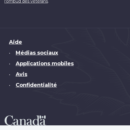
.
l'ombud des vétérans
Brand
Aide
Médias sociaux
•
Applications mobiles
•
Avis
•
Confidentialité
•