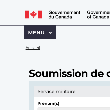
WxT
WxT
Language
Language
switcher
switcher
Se
Menu
MENU
PRINCIPAL
connecter
à
Vous
Mon
Accueil
êtes
Dossier
ici
ACC
Soumission de c
Service militaire
Prénom(s)