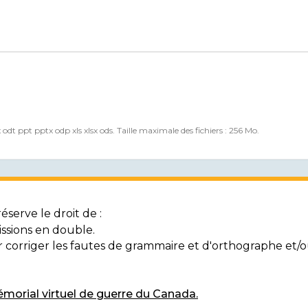
x odt ppt pptx odp xls xlsx ods. Taille maximale des fichiers : 256 Mo.
serve le droit de :
ssions en double.
ur corriger les fautes de grammaire et d'orthographe et
morial virtuel de guerre du Canada.