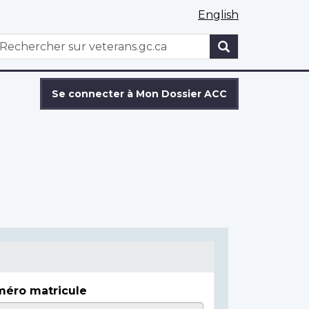
English
WxT
echercher
Search
form
Se connecter à Mon Dossier ACC
éro matricule