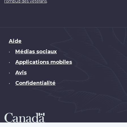
.
l'ombud des vétérans
Brand
Aide
Médias sociaux
•
Applications mobiles
•
Avis
•
Confidentialité
•