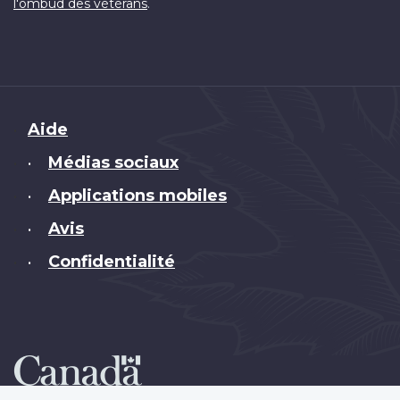
.
l'ombud des vétérans
Brand
Aide
Médias sociaux
•
Applications mobiles
•
Avis
•
Confidentialité
•