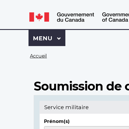
WxT
WxT
Language
Language
switcher
switcher
Se
Menu
MENU
PRINCIPAL
connecter
à
Vous
Mon
Accueil
êtes
Dossier
ici
ACC
Soumission de c
Service militaire
Prénom(s)