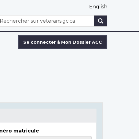
English
WxT
echercher
Search
form
Se connecter à Mon Dossier ACC
éro matricule