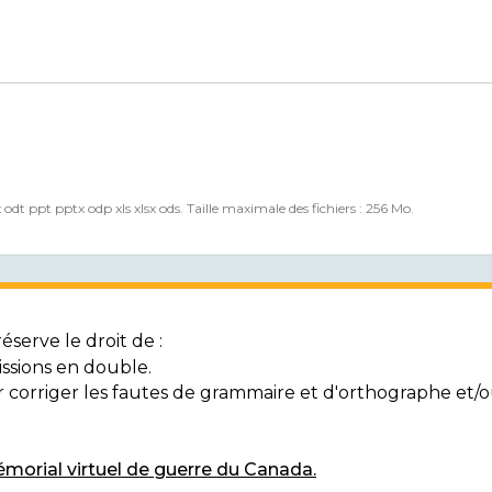
x odt ppt pptx odp xls xlsx ods. Taille maximale des fichiers : 256 Mo.
serve le droit de :
ssions en double.
ur corriger les fautes de grammaire et d'orthographe et
morial virtuel de guerre du Canada.