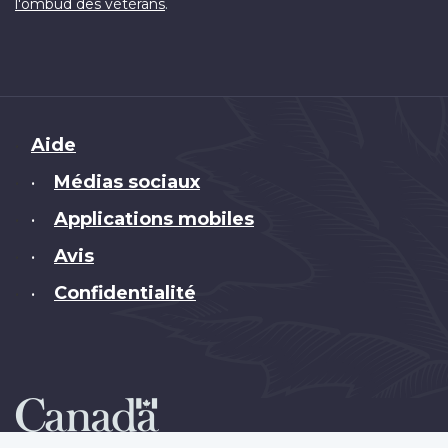
.
l'ombud des vétérans
Brand
Aide
Médias sociaux
•
Applications mobiles
•
Avis
•
Confidentialité
•