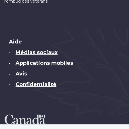
.
l'ombud des vétérans
Brand
Aide
Médias sociaux
•
Applications mobiles
•
Avis
•
Confidentialité
•