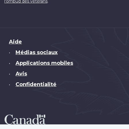
.
l'ombud des vétérans
Brand
Aide
Médias sociaux
•
Applications mobiles
•
Avis
•
Confidentialité
•