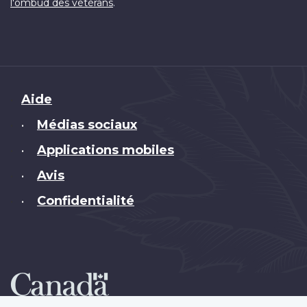
.
l'ombud des vétérans
Brand
Aide
Médias sociaux
•
Applications mobiles
•
Avis
•
Confidentialité
•