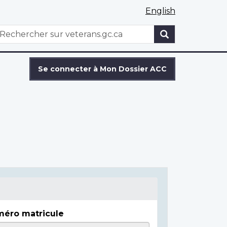
English
WxT
echercher
Search
form
Se connecter à Mon Dossier ACC
éro matricule