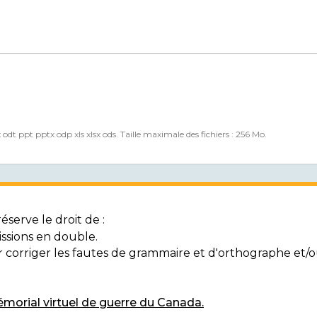
x odt ppt pptx odp xls xlsx ods. Taille maximale des fichiers : 256 Mo.
serve le droit de :
ssions en double.
ur corriger les fautes de grammaire et d'orthographe et
morial virtuel de guerre du Canada.