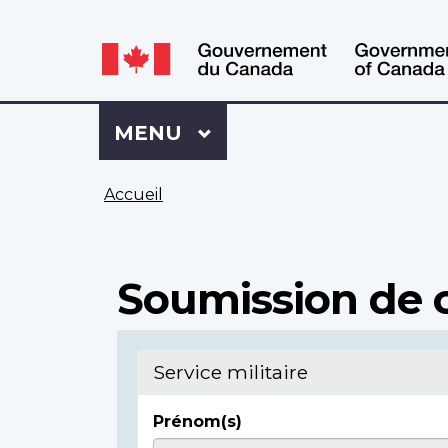
WxT
WxT
Language
Language
switcher
switcher
Se
Menu
MENU
PRINCIPAL
connecter
à
Vous
Mon
Accueil
êtes
Dossier
ici
ACC
Soumission de c
Service militaire
Prénom(s)